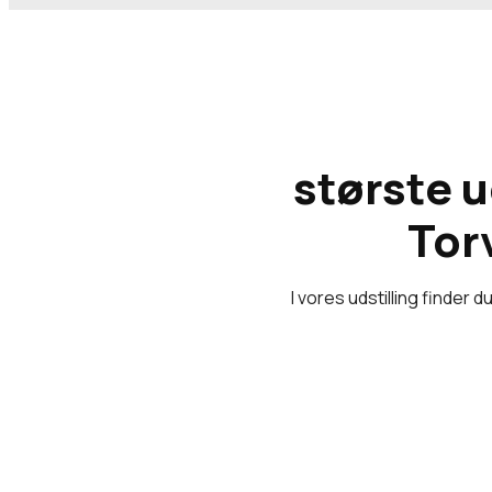
​største 
Tor
I vores udstilling finder 