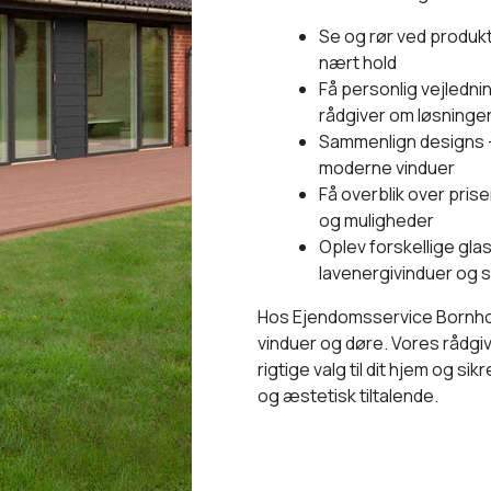
Se og rør ved produkt
nært hold
Få personlig vejled
rådgiver om løsninge
Sammenlign designs –
moderne vinduer
Få overblik over priser
og muligheder
Oplev forskellige gla
lavenergivinduer og 
Hos Ejendomsservice Bornhol
vinduer og døre. Vores rådgi
rigtige valg til dit hjem og sik
og æstetisk tiltalende.