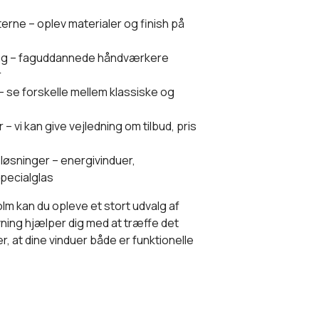
erne – oplev materialer og finish på
ning – faguddannede håndværkere
r
 se forskelle mellem klassiske og
 – vi kan give vejledning om tilbud, pris
sløsninger – energivinduer,
specialglas
m kan du opleve et stort udvalg af
vning hjælper dig med at træffe det
rer, at dine vinduer både er funktionelle