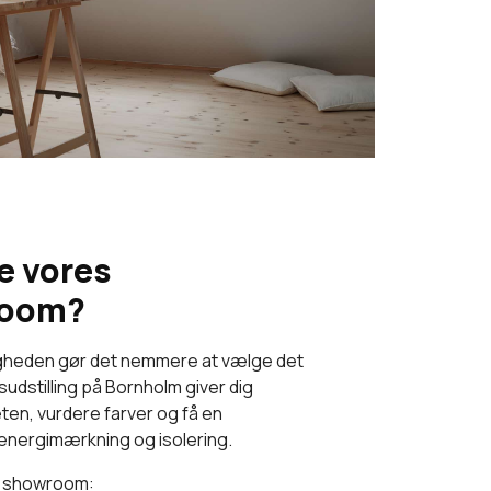
e vores
room?
eligheden gør det nemmere at vælge det
sudstilling på Bornholm giver dig
ten, vurdere farver og få en
, energimærkning og isolering.
s showroom: