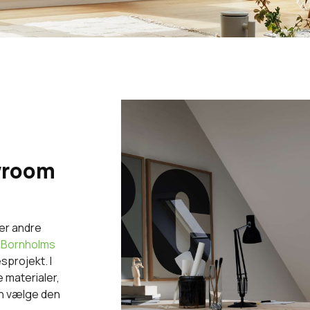
wroom
ler andre
 Bornholms
esprojekt. I
 materialer,
an vælge den