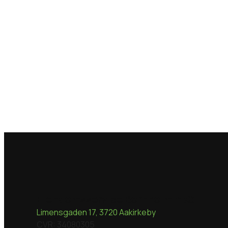
Ejendomsservice Bornholm ApS
Limensgaden 17, 3720 Aakirkeby
CVR: 34080305