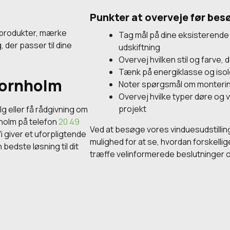
Punkter at overveje før bes
 produkter, mærke
Tag mål på dine eksisterende 
, der passer til dine
udskiftning
Overvej hvilken stil og farve, 
Tænk på energiklasse og isol
Bornholm
Noter spørgsmål om monterin
Overvej hvilke typer døre og 
projekt
lg eller få rådgivning om
olm på telefon
20 49
Ved at besøge vores vinduesudstilling
Vi giver et uforpligtende
mulighed for at se, hvordan forskellig
 bedste løsning til dit
træffe velinformerede beslutninger o