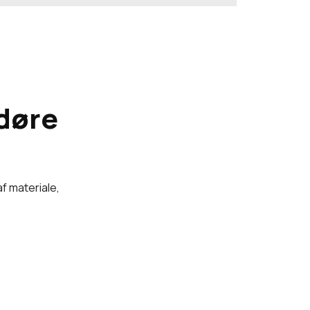
 døre
af materiale,